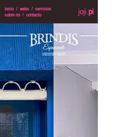
inicio
/
webs
/
servicios
joji.
pi
sobre mi
/
contacto