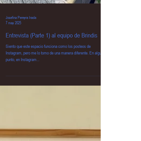
Josefina Pereyra Iraola
7 may 2025
Entrevista (Parte 1) al equipo de Brindis
Siento que este espacio funciona como los posteos de
Instagram, pero me lo tomo de una manera diferente. En algun
punto, en Instagram...