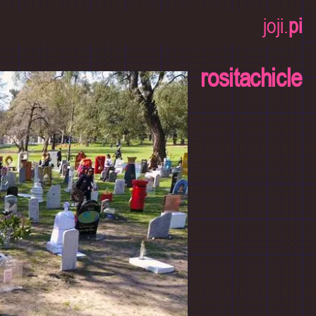
joji.
pi
rositachicle