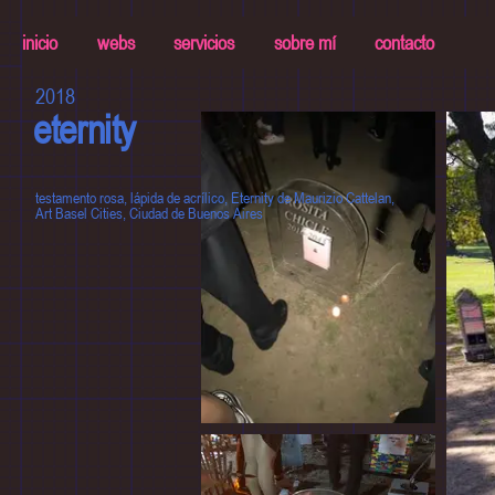
inicio
webs
servicios
sobre mí
contacto
2018
eternity
testamento rosa, lápida de acrílico, Eternity de Maurizio Cattelan,
Art Basel Cities, Ciudad de Buenos Aires