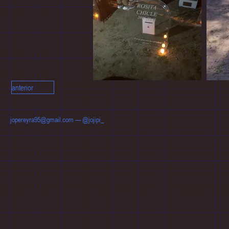
anterior
jopereyra95@gmail.com
—
@jojipi_