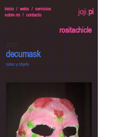
inicio
/
webs
/
servicios
joji.
pi
sobre mi
/
contacto
rositachicle
2020
decumask
video y objeto