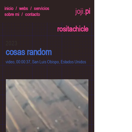
inicio
/
webs
/
servicios
joji.
pi
sobre mi
/
contacto
rositachicle
2023
cosas random
video, 00:00:37, San Luis Obispo, Estados Unidos